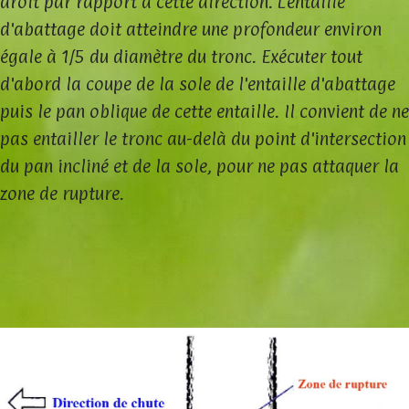
droit par rapport à cette direction. L'entaille
d'abattage doit atteindre une profondeur environ
égale à 1/5 du diamètre du tronc. Exécuter tout
d'abord la coupe de la sole de l'entaille d'abattage
puis le pan oblique de cette entaille. Il convient de ne
pas entailler le tronc au-delà du point d'intersection
du pan incliné et de la sole, pour ne pas attaquer la
zone de rupture.